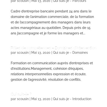
par
scousin
|
Mai 13, 2020
|
Qui suis-je - Parcours
Cadre d’entreprise bancaire pendant 24 ans dans le
domaine de l’animation commerciale, de la formation
et de l’accompagnement des managers dans leurs
actes managériaux au quotidien. Depuis près de 15
ans j’accompagne et je forme les managers et...
Pôles de compétences – Domaines d’intervention
par
scousin
|
Mai 13, 2020
|
Qui suis-je - Domaines
Formation en communication auprès d’entreprises et
d’institutions.Management, cohésion d’équipes,
relations interpersonnelles expression et écoute,
gestion de l’agressivité, résolution de conflits.
Qui suis-je ?
par
scousin
|
Mai 13, 2020
|
Qui suis-je - Introduction