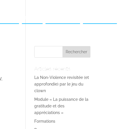
iculiers
Photos
Témoignages
Me contacter
Articles récents
La Non-Violence revisitée (et
V,
approfondie) par le jeu du
clown
Module « La puissance de la
gratitude et des
appréciations «
Formations