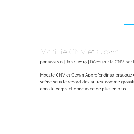
Acc
Module CNV et Clown
par
scousin
|
Jan 1, 2019
|
Découvrir la CNV par l
Module CNV et Clown Approfondir sa pratique C
scène sous le regard des autres, comme grossis
dans le corps, et donc avec de plus en plus...