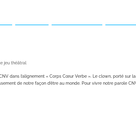
ueil
Qui suis-je ?
Pour les entreprises
Pour les part
e jeu théâtral
NV dans l’alignement « Corps Cœur Verbe ». Le clown, porté sur la
sement de notre façon d’être au monde. Pour vivre notre parole CN